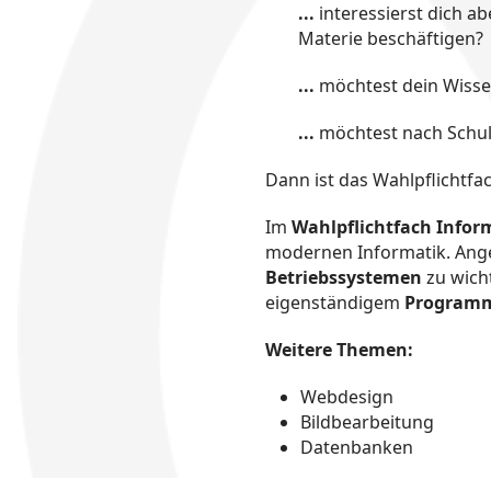
...
interessierst dich a
Materie beschäftigen?
...
möchtest dein Wissen
...
möchtest nach Schul
Dann ist das Wahlpflichtfa
Im
Wahlpflichtfach Infor
modernen Informatik. An
Betriebssystemen
zu wic
eigenständigem
Program
Weitere Themen:
Webdesign
Bildbearbeitung
Datenbanken