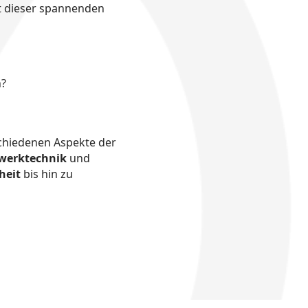
it dieser spannenden
n?
schiedenen Aspekte der
werktechnik
und
heit
bis hin zu