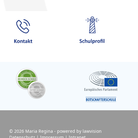
© 2026 Maria Regina - powered by
lawvision
Datenschutz
|
Impressum
|
Intranet