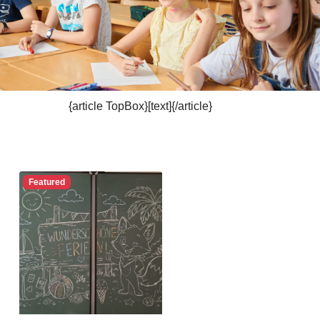
{article TopBox}[text]{/article}
Featured